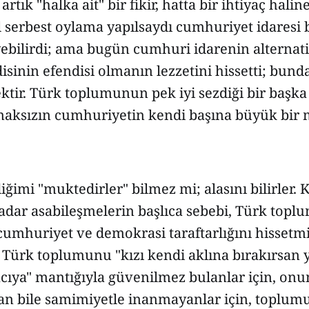
rtık "halka ait" bir fikir, hatta bir ihtiyaç halin
 serbest oylama yapılsaydı cumhuriyet idaresi b
ebilirdi; ama bugün cumhuri idarenin alternati
sinin efendisi olmanın lezzetini hissetti; bund
ir. Türk toplumunun pek iyi sezdiği bir başka 
aksızın cumhuriyetin kendi başına büyük bir 
ğimi "muktedirler" bilmez mi; alasını bilirler. K
adar asabileşmelerin başlıca sebebi, Türk top
mhuriyet ve demokrasi taraftarlığını hissetmiş
Türk toplumunu "kızı kendi aklına bırakırsan 
acıya" mantığıyla güvenilmez bulanlar için, onun
 an bile samimiyetle inanmayanlar için, toplumu