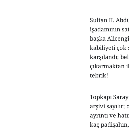
Sultan II. Abd
işadamının sat
başka Alicengi
kabiliyeti çok
karşılandı; be
çıkarmaktan ib
tebrik!
Topkapı Sarayı
arşivi sayılır
ayrıntı ve hat
kaç padişahı