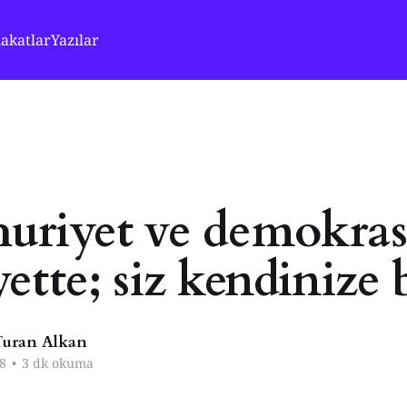
akatlar
Yazılar
riyet ve demokras
ette; siz kendinize 
uran Alkan
8
•
3 dk okuma