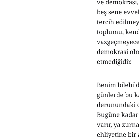
ve demokrasi, a
beş sene evvel
tercih edilmey
toplumu, kendi
vazgeçmeyecekt
demokrasi olm
etmediğidir.
Benim bilebildi
günlerde bu k
derunundaki cu
Bugüne kadar 
varır, ya zurn
ehliyetine bir