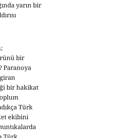
ında yarın bir
dırısı
;
rünü bir
r? Paranoya
 giran
i bir hakikat
 toplum
madıkça Türk
et ekibini
 mıntıkalarda
ra Türk