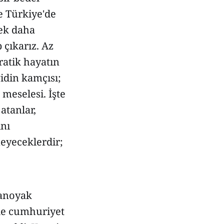
e Türkiye'de
mek daha
 çıkarız. Az
ratik hayatın
ğidin kamçısı;
 meselesi. İşte
atanlar,
ını
eyeceklerdir;
ranoyak
ede cumhuriyet