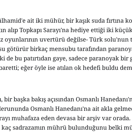
ülhamid'e ait iki mühür, bir kaşık suda fırtına ko
ın alıp Topkapı Sarayı'na hediye ettiği iki küçü
z oyunlarının uvertürü değilse- Türk solu'nun 
 su götürür birkaç mensubu tarafından paranoyak
lki de bu patırtıdan gaye, sadece paranoyak bir 
aretti; eğer öyle ise atılan ok hedefi buldu dem
, bir başka bakış açısından Osmanlı Hanedanı'n
; derununda Osmanlı Hanedanı'na ait akla gelme
ırayı muhafaza eden devasa bir arşiv var orada.
n, kaç sadrazamın mührü bulunduğunu belki m