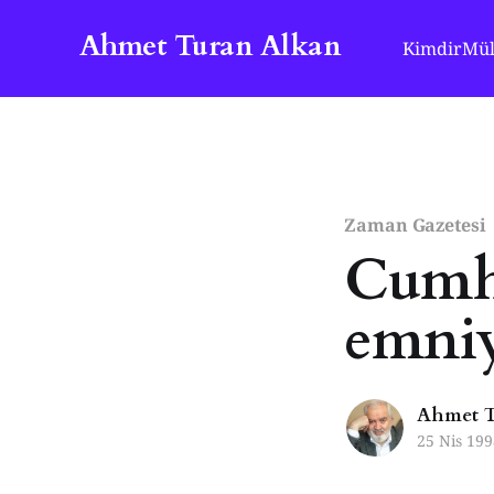
Ahmet Turan Alkan
Kimdir
Mül
Zaman Gazetesi
Cumhu
emniy
Ahmet T
25 Nis 199