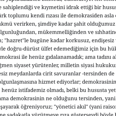
ce sahiplendiği ve kıymetini idrak ettiği bir husu
rk toplumu kendi rızası ile demokrasiden asla
hükmü verirken, şimdiye kadar şahit olduğumu
olgunluğundan, mükemmelliğinden ve sıhhatin
m; "hazret"le bugüne kadar korkusuz, endişesiz 
yle doğru-dürüst ülfet edemediğimiz için bu h
mokrasi ile henüz gıdalanamadık; ama tadını al
men siyaset yürütenler, milletin siyasi hukuku
iz meydanlarda cirit savuranlar -tersinden de o
lgunlaşmasına hizmet ediyorlar; demokrasini
henüz istifademiz olmadı, belki bu hususta yet
; ama demokrasinin ne olduğunu tersinden, yani
şayarak öğreniyoruz; "yönetici akıl" (yani raiso
ne sadakatla yürütmeye rıza gösterseydi böyle 