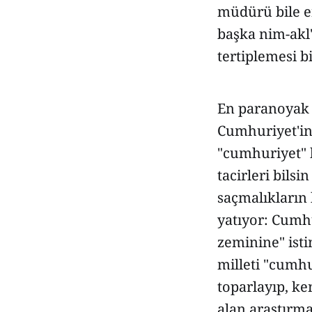
müdürü bile e
başka nim-akl'
tertiplemesi bi
En paranoyak i
Cumhuriyet'in
"cumhuriyet" 
tacirleri bils
saçmalıkların
yatıyor: Cumhu
zeminine" isti
milleti "cumh
toparlayıp, ke
alan araştırma