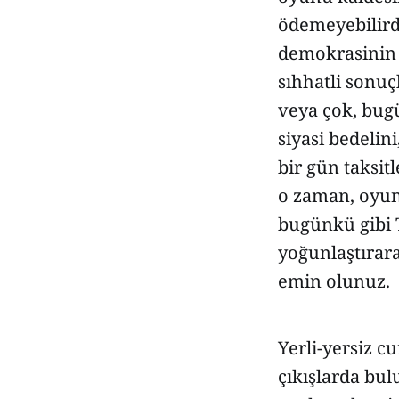
ödemeyebilird
demokrasinin 
sıhhatli sonuç
veya çok, bug
siyasi bedelin
bir gün taksit
o zaman, oyun
bugünkü gibi T
yoğunlaştırar
emin olunuz.
Yerli-yersiz 
çıkışlarda bul