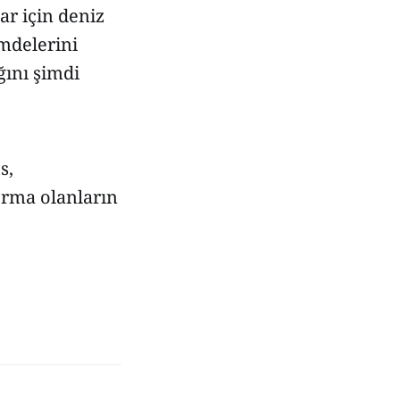
ar için deniz
mdelerini
ğını şimdi
s,
rma olanların