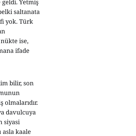
e geldi. Yetmiş
elki saltanata
fi yok. Türk
an
nükte ise,
mana ifade
im bilir, son
lumunun
 olmalarıdır.
ya davulcuya
 siyasi
 asla kaale