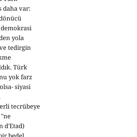
s daha var:
 dönücü
z demokrasi
den yola
ve tedirgin
ükme
dık. Türk
nu yok farz
lsa- siyasi
n
erli tecrübeye
 "ne
n d'Etad)
bir bedel