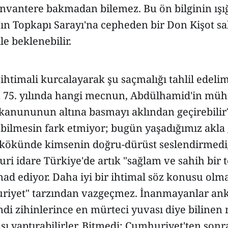
nvantere bakmadan bilemez. Bu ön bilginin ışığ
ın Topkapı Sarayı'na cepheden bir Don Kişot sal
le beklenebilir.
htimali kurcalayarak şu saçmalığı tahlil edelim
 75. yılında hangi mecnun, Abdülhamid'in müh
kanununun altına basmayı aklından geçirebili
in bilmesin fark etmiyor; bugün yaşadığımız akla
 kökünde kimsenin doğru-dürüst seslendirmediğ
ri idare Türkiye'de artık "sağlam ve sahih bir
nad ediyor. Daha iyi bir ihtimal söz konusu ol
uriyet" tarzından vazgeçmez. İnanmayanlar ank
ndi zihinlerince en mürteci yuvası diye bilinen
sı yaptırabilirler. Bitmedi; Cumhuriyet'ten son