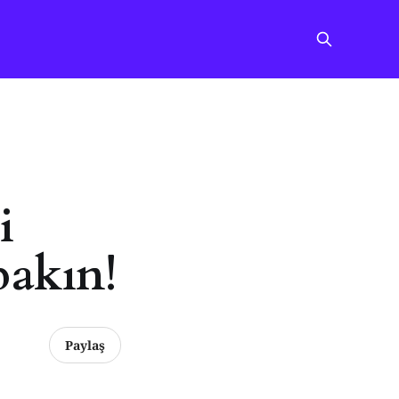
i
bakın!
Paylaş