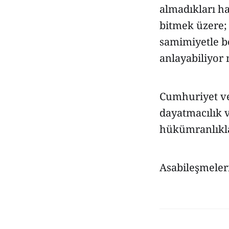
almadıkları ha
bitmek üzere
samimiyetle be
anlayabiliyor
Cumhuriyet ve
dayatmacılık 
hükümranlıklar
Asabileşmeleri