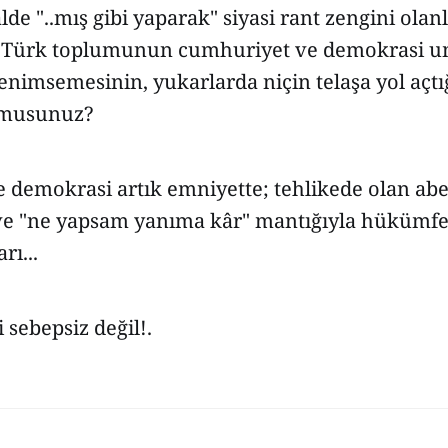
lde "..mış gibi yaparak" siyasi rant zengini olanl
; Türk toplumunun cumhuriyet ve demokrasi u
nimsemesinin, yukarlarda niçin telaşa yol açtı
 musunuz?
 demokrasi artık emniyette; tehlikede olan abe
ve "ne yapsam yanıma kâr" mantığıyla hükümfe
ı...
 sebepsiz değil!.