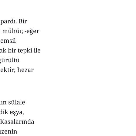
pardı. Bir
k mühür, -eğer
temsil
 bir tepki ile
gürültü
ektir; hezar
ın sülale
dik eşya,
 Kasalarında
üzenin