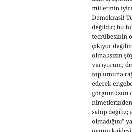
milletinin iyi
Demokrasi! Tü
değildir; bu 
tecrübesinin 
çıkıyor değili
olmaksızın şö
varıyorum; de
toplumuna rağ
ederek engebes
görgümüzün o
nimetlerinden 
sahip değiliz
olmadığını" ya
oyunu kaidesi