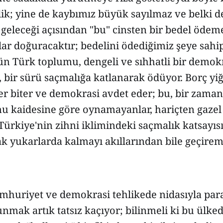
ik; yine de kaybımız büyük sayılmaz ve belki d
geleceği açısından "bu" cinsten bir bedel öde
lar doğuracaktır; bedelini ödediğimiz şeye sahip
ün Türk toplumu, dengeli ve sıhhatli bir demok
i, bir sürü saçmalığa katlanarak ödüyor. Borç yi
ler biter ve demokrasi avdet eder; bu, bir zaman
u kaidesine göre oynamayanlar, hariçten gazel 
ürkiye'nin zihni iklimindeki saçmalık katsayıs
ak yukarlarda kalmayı akıllarından bile geçirem
cumhuriyet ve demokrasi tehlikede nidasıyla pa
unmak artık tatsız kaçıyor; bilinmeli ki bu ülk